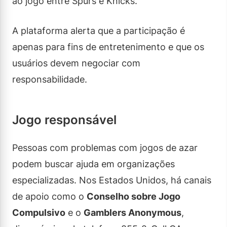
ao jogo entre Spurs e Knicks.
A plataforma alerta que a participação é
apenas para fins de entretenimento e que os
usuários devem negociar com
responsabilidade.
Jogo responsável
Pessoas com problemas com jogos de azar
podem buscar ajuda em organizações
especializadas. Nos Estados Unidos, há canais
de apoio como o
Conselho sobre Jogo
Compulsivo
e o
Gamblers Anonymous
,