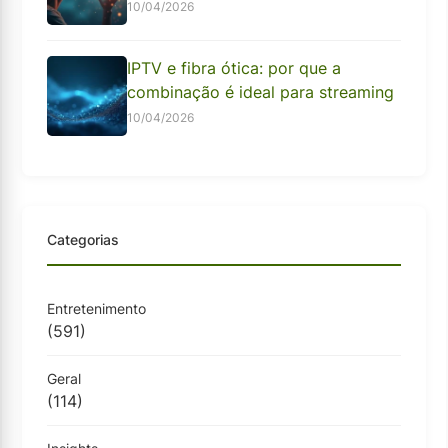
10/04/2026
IPTV e fibra ótica: por que a
combinação é ideal para streaming
10/04/2026
Categorias
Entretenimento
(591)
Geral
(114)