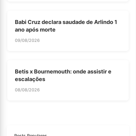
Babi Cruz declara saudade de Arlindo 1
ano após morte
09/08/2026
Betis x Bournemouth: onde assistir e
escalações
08/08/2026
Posts Populares