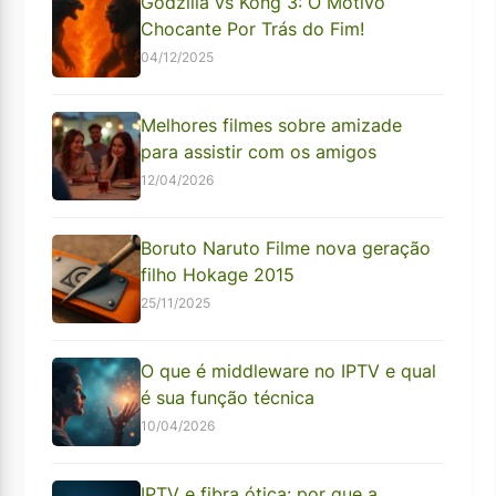
Godzilla vs Kong 3: O Motivo
Chocante Por Trás do Fim!
04/12/2025
Melhores filmes sobre amizade
para assistir com os amigos
12/04/2026
Boruto Naruto Filme nova geração
filho Hokage 2015
25/11/2025
O que é middleware no IPTV e qual
é sua função técnica
10/04/2026
IPTV e fibra ótica: por que a