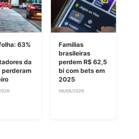
folha: 63%
Famílias
brasileiras
tadores da
perdem R$ 62,5
 perderam
bi com bets em
iro
2025
2026
06/08/2026