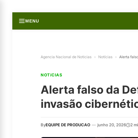
MENU
Agencia Nacional de Noticias
»
Notícias
»
Alerta fal
NOTíCIAS
Alerta falso da De
invasão cibernéti
By
EQUIPE DE PRODUCAO
—
junho 20, 2026
2 m